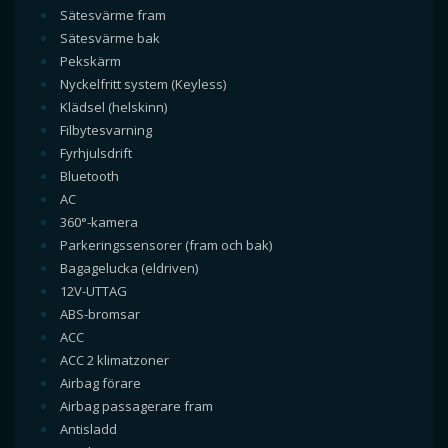
Sätesvärme fram
Sätesvärme bak
Pekskärm
Nyckelfritt system (Keyless)
Klädsel (helskinn)
Filbytesvarning
Fyrhjulsdrift
Bluetooth
AC
360°-kamera
Parkeringssensorer (fram och bak)
Bagagelucka (eldriven)
12V-UTTAG
ABS-bromsar
ACC
ACC 2 klimatzoner
Airbag förare
Airbag passagerare fram
Antisladd