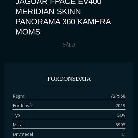
JAGUAR I-PACE EV400
MERIDIAN SKINN
PANORAMA 360 KAMERA
MOMS
SÅLD
FORDONSDATA
Regnr
YSP958
Fordonsår
2019
Typ
SUV
Miltal
8995
Drivmedel
El