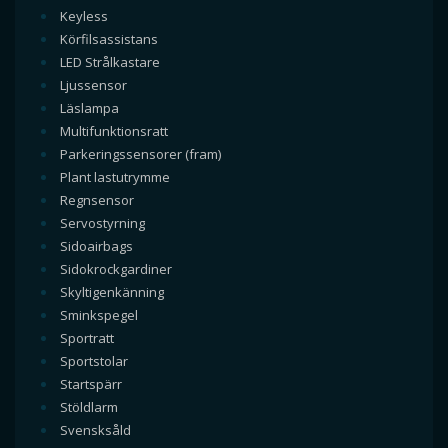
Keyless
Körfilsassistans
LED Strålkastare
Ljussensor
Läslampa
Multifunktionsratt
Parkeringssensorer (fram)
Plant lastutrymme
Regnsensor
Servostyrning
Sidoairbags
Sidokrockgardiner
Skyltigenkänning
Sminkspegel
Sportratt
Sportstolar
Startspärr
Stöldlarm
Svensksåld