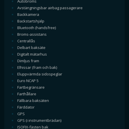
Autobroms
Avstängningsbar airbag passagerare
Backkamera
Backstartshjälp
Bluetooth (handsfree)
Broms-assistans
Centrallås
Delbart baksäte
Digitalt mätarhus
Dimljus fram
Elhissar (fram och bak)
Eluppvärmda sidospeglar
Euro NCAP 5
Fartbegränsare
Farthållare
Fällbara baksäten
Färddator
GPS
GPS (i instrumentbrädan)
ISOFIX-fästen bak