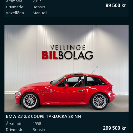
Årsmodell
2017
99 500 kr
Drivmedel
Bensin
Växellåda
Manuell
BMW Z3 2.8 COUPÉ TAKLUCKA SKINN
Årsmodell
1998
299 500 kr
Drivmedel
Bensin