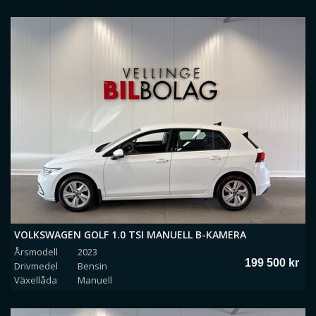
VOLKSWAGEN GOLF 1.0 TSI MANUELL B-KAMERA
Årsmodell
2023
RATTVÄRME
199 500 kr
Drivmedel
Bensin
Växellåda
Manuell