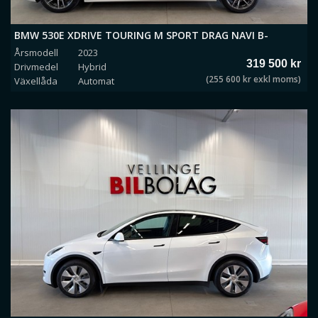
BMW 530E XDRIVE TOURING M SPORT DRAG NAVI B-
Årsmodell
2023
KAMERA *MOMS*
319 500 kr
Drivmedel
Hybrid
(255 600 kr exkl moms)
Växellåda
Automat