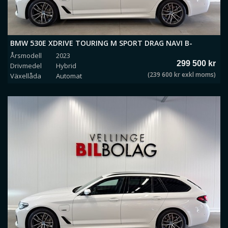
BMW 530E XDRIVE TOURING M SPORT DRAG NAVI B-
Årsmodell
2023
KAMERA *MOMS*
299 500 kr
Drivmedel
Hybrid
(239 600 kr exkl moms)
Växellåda
Automat