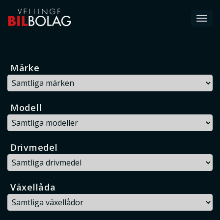
Toggl
navig
Märke
Modell
Drivmedel
Växellåda