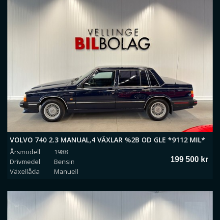
VOLVO 740 2.3 MANUAL,4 VÄXLAR %2B OD GLE *9112 MIL*
Årsmodell
1988
199 500 kr
Drivmedel
Bensin
Växellåda
Manuell