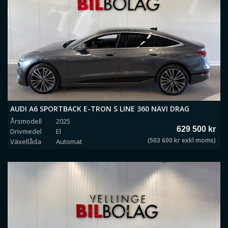
AUDI A6 SPORTBACK E-TRON S LINE 360 NAVI DRAG
Årsmodell
2025
VÄRMARE *MOMS*
629 500 kr
Drivmedel
El
(503 600 kr exkl moms)
Växellåda
Automat