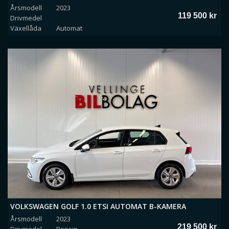
Årsmodell
2023
119 500 kr
Drivmedel
Växellåda
Automat
VOLKSWAGEN GOLF 1.0 ETSI AUTOMAT B-KAMERA
Årsmodell
2023
RATTVÄRME
219 500 kr
Drivmedel
Bensin