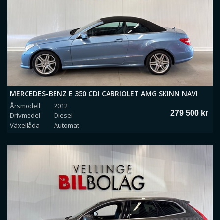
MERCEDES-BENZ E 350 CDI CABRIOLET AMG SKINN NAVI
Årsmodell
2012
VENTILERADE STOLAR
279 500 kr
Drivmedel
Diesel
Växellåda
Automat