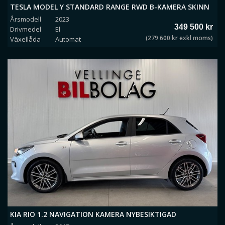
TESLA MODEL Y STANDARD RANGE RWD B-KAMERA SKINN
Årsmodell
2023
DRAGKROK
349 500 kr
Drivmedel
El
(279 600 kr exkl moms)
Växellåda
Automat
KIA RIO 1.2 NAVIGATION KAMERA NYBESIKTIGAD