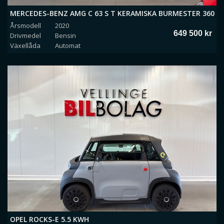
MERCEDES-BENZ AMG C 63 S T KERAMISKA BURMESTER 360
Årsmodell
2020
DRAG SKALSTOLAR PANO
649 500 kr
Drivmedel
Bensin
Växellåda
Automat
OPEL ROCKS-E 5.5 KWH