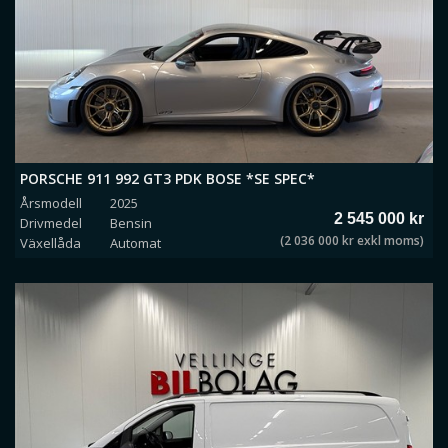
PORSCHE 911 992 GT3 PDK BOSE *SE SPEC*
Årsmodell
2025
2 545 000 kr
Drivmedel
Bensin
(2 036 000 kr exkl moms)
Växellåda
Automat